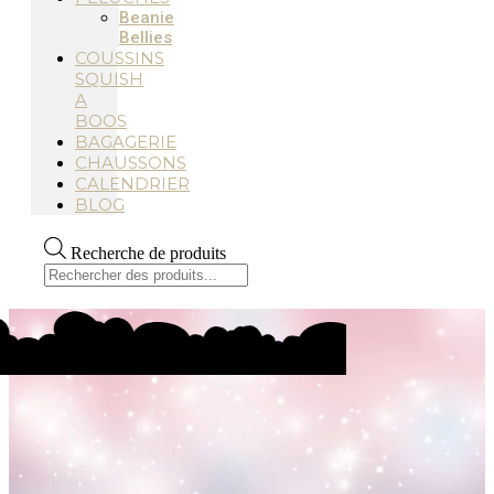
Beanie
Bellies
COUSSINS
SQUISH
A
BOOS
BAGAGERIE
CHAUSSONS
CALENDRIER
BLOG
Recherche de produits