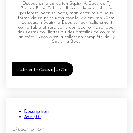
Découvrez la collection Squish A Boos de Ty
Beanie Boos Officiel . Il s’agit de vos peluches
préférées Beanies Boos, mais cette fois-ci sous
forme de coussins ultra-moelleux d’environ 20cm.
Le coussin Squish a Boos est particulièrement
confortable et sera votre compagnon idéal pour
des siestes douillettes ou des batailles de coussins
animées. Découvrez la collection complète de Ty
Squish a Boos.
Acheter Le Coussin | 20 Cm
Description
Avis (0)
Description