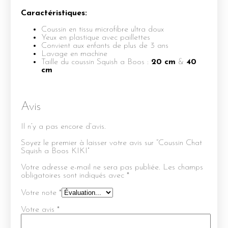
Caractéristiques:
Coussin en tissu microfibre ultra doux
Yeux en plastique avec paillettes
Convient aux enfants de plus de 3 ans
Lavage en machine
Taille du coussin Squish a Boos :
20 cm
&
40
cm
Avis
Il n’y a pas encore d’avis.
Soyez le premier à laisser votre avis sur “Coussin Chat
Squish a Boos KIKI”
Votre adresse e-mail ne sera pas publiée.
Les champs
obligatoires sont indiqués avec
*
Votre note
*
Votre avis
*