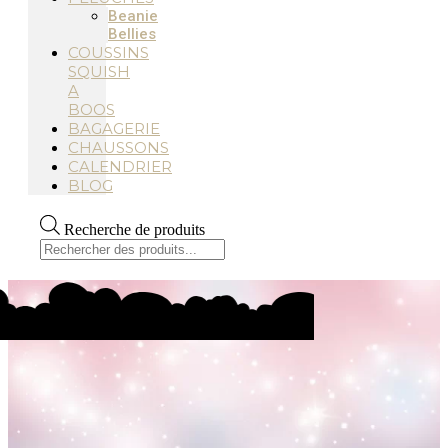
Beanie
Bellies
COUSSINS
SQUISH
A
BOOS
BAGAGERIE
CHAUSSONS
CALENDRIER
BLOG
Recherche de produits